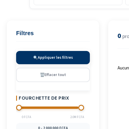
Filtres
0
pro
Appliquer les filtres
Aucune
Effacer tout
FOURCHETTE DE PRIX
0 FCFA
2.0M FCFA
0 - 2 000 000 FCFA