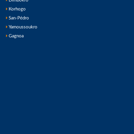
Dimbokro
Korhogo
San-Pédro
Yamoussoukro
Gagnoa