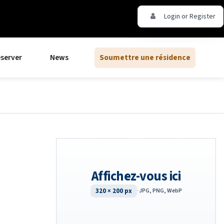
Login or Register
server
News
Soumettre une résidence
Affichez-vous ici
320 × 200 px
·
JPG, PNG, WebP