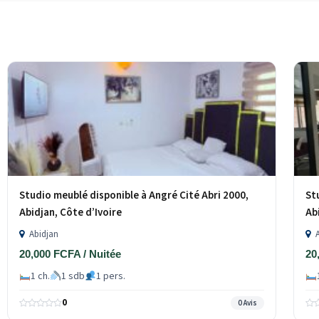
Studio meublé disponible à Angré Cité Abri 2000,
St
Abidjan, Côte d’Ivoire
Ab
Abidjan
A
20,000 FCFA / Nuitée
20
1 ch.
1 sdb
1 pers.
0
0 Avis