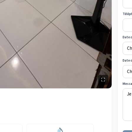
Télép
Date d
Date 
⛶
Mess