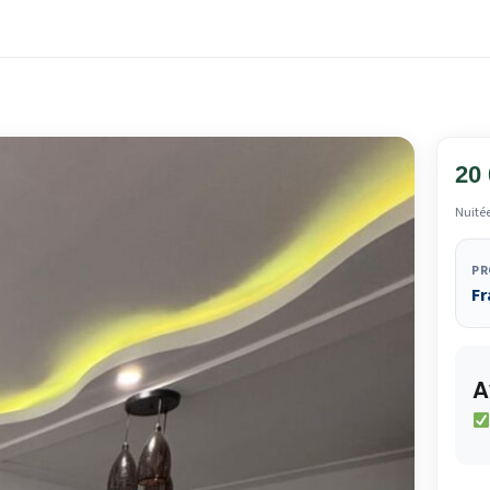
20
Nuité
PR
Fr
A