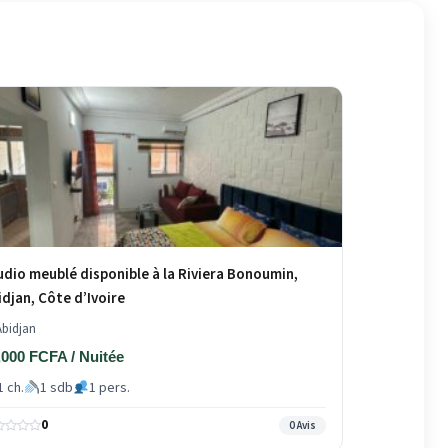
udio meublé disponible à la Riviera Bonoumin,
idjan, Côte d’Ivoire
bidjan
,000 FCFA / Nuitée
1 ch.
1 sdb
1 pers.
0
0 Avis