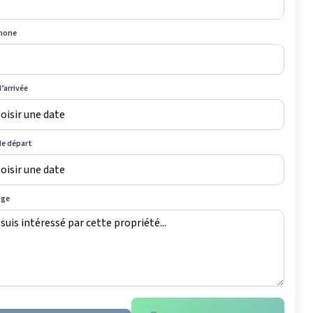
hone
’arrivée
de départ
age