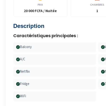
PRIX
CHAMBRES
20 000 FCFA / Nuitée
1
Description
Caractéristiques principales :
Balcony
✓
✓
A/C
✓
✓
Netflix
✓
✓
Fridge
✓
✓
WiFi
✓