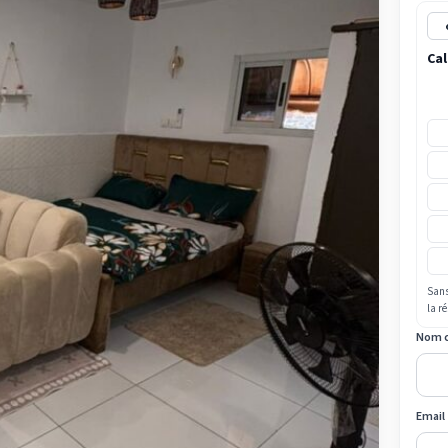
Cal
Sans
la r
Nom 
Email