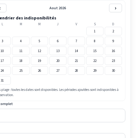
‹
›
Aout 2026
endrier des indisponibilités
L
M
M
J
V
S
D
1
2
3
4
5
6
7
8
9
10
11
12
13
14
15
16
17
18
19
20
21
22
23
24
25
26
27
28
29
30
31
 plage : toutes les dates sont disponibles. Les périodes ajoutées sont indisponibles à
éservation.
complet