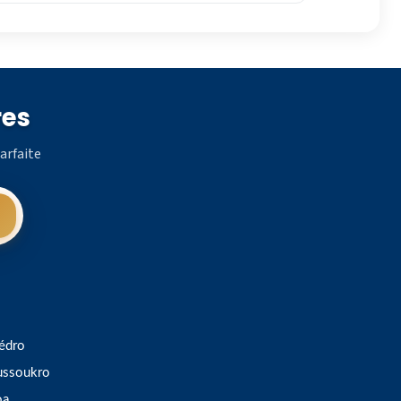
res
arfaite
édro
ssoukro
oa