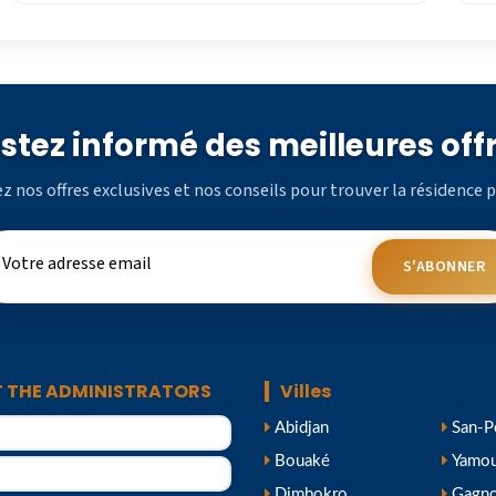
stez informé des meilleures off
z nos offres exclusives et nos conseils pour trouver la résidence p
S'ABONNER
 THE ADMINISTRATORS
Villes
Abidjan
San-P
Bouaké
Yamou
Dimbokro
Gagn