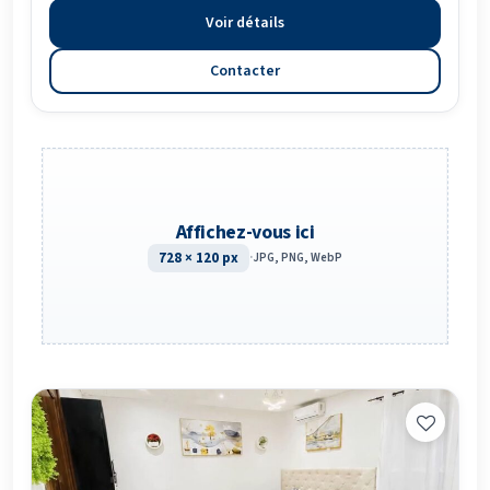
Voir détails
Contacter
Affichez-vous ici
728 × 120 px
·
JPG, PNG, WebP