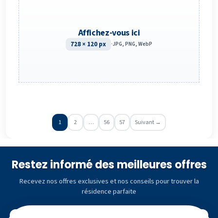
Affichez-vous ici
728 × 120 px
·
JPG, PNG, WebP
1
2
…
56
57
Suivant →
Restez informé des meilleures offres
Recevez nos offres exclusives et nos conseils pour trouver la
résidence parfaite