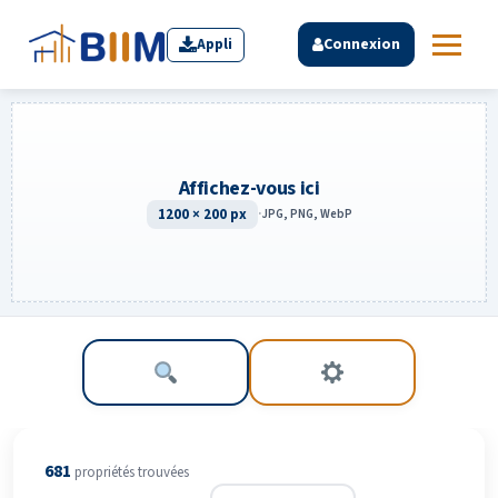
Appli
Connexion
Affichez-vous ici
1200 × 200 px
·
JPG, PNG, WebP
681
propriété
s
trouvée
s