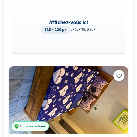
Affichez-vous ici
728 × 120 px
·
JPG, PNG, WebP
Compte confirmé